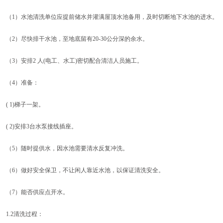
（1）水池清洗单位应提前储水并灌满屋顶水池备用，及时切断地下水池的进水。
（2）尽快排干水池，至地底留有20-30公分深的余水。
（3）安排2 人(电工、水工)密切配合清洁人员施工。
（4）准备：
( 1)梯子一架。
( 2)安排3台水泵接线插座。
（5）随时提供水，因水池需要清水反复冲洗。
（6）做好安全保卫，不让闲人靠近水池，以保证清洗安全。
（7）能否供应点开水。
1.2清洗过程：