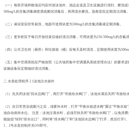
（一）每班开场和散场后均应对游泳池外、池边走道及卫生设施进行清扫、擦洗或冲
500mg/L的含氯消毒液喷洒或擦拭消毒后，再用清水擦洗。急救室应定期清洁消毒
（二）淋浴室应经常刷洗，地面可使用浓度为500mg/L的含氯消毒液定期消毒。
（三）更衣柜应于每日开放结束后做好清洁消毒，可用浓度为250-500mg/L的含
（四）公共卫生间（厕所）和垃圾箱（桶）应每天及时清洗，定期使用浓度为500m
（五）集中空调系统应严格按照《公共场所集中空调通风系统管理办法》的要求进
设施设备应定期做好清洁消毒。
二 水质处理程序 2.1泳池注水操作
（1）先关闭泳池“回水总阀门”，再打开“市政给水阀门”，泳池水满后关闭“市政给
（2）在日常营业或吸污之后，须要补水时，打开“平衡水箱进水阀”通过“平衡水箱
池自动保持水位。 注意：泳池注满水时，必须尽快关闭“市政给水阀门”，以免浪费水源
能旋扭”转到“排水出口”，同时将“排水阀门”和“泳池回水总阀门”打开，然后打开1、
1、2号水泵控制开关ON即可。