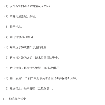
（1）安排专业的清洁公司清洗人员6人。
（2）清除池底淤泥、杂物。
（3）排干污水。
（4）加进清水20-30公分。
（5）用高压水冲洗整个水池的池壁。
（6）再次将冲洗的淤泥、脏水彻底清除干净。
（7）放进清水，再度清洗池壁、底(多次)排干。
（8）稍干后用1：20的二氧化氯药水全面消毒并保持30分钟。
（9）放进清水并加消毒药（二氧化氯）。
1.3、游泳场所消毒