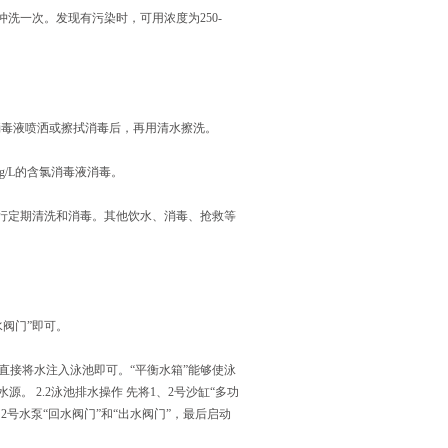
洗一次。发现有污染时，可用浓度为250-
。
氯消毒液喷洒或擦拭消毒后，再用清水擦洗。
g/L的含氯消毒液消毒。
行定期清洗和消毒。其他饮水、消毒、抢救等
水阀门”即可。
”直接将水注入泳池即可。“平衡水箱”能够使泳
。 2.2泳池排水操作 先将1、2号沙缸“多功
2号水泵“回水阀门”和“出水阀门”，最后启动